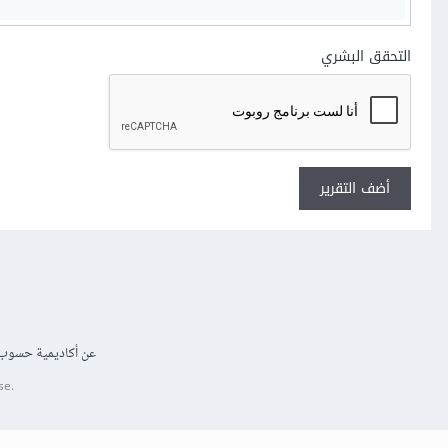
التحقق البشري
أضف التقرير
عن أكاديمية حسوب
se.