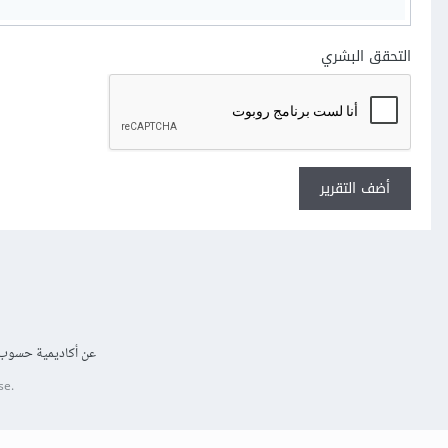
التحقق البشري
أضف التقرير
عن أكاديمية حسوب
se.