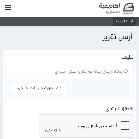
أسئلة البرمجة
أرسل تقرير
تبليغك
يمكنك إرسال رسالة مع التقرير بشكل اختياري
أضف صورة من رابط خارجي
التحقق البشري