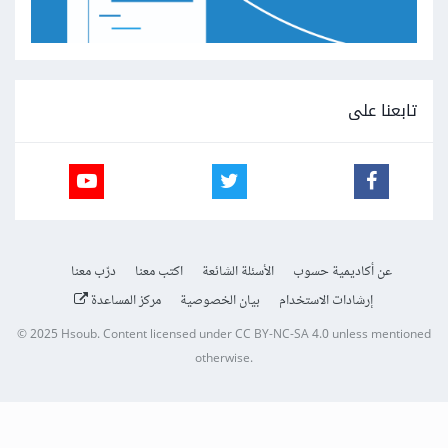
تابعنا على
عن أكاديمية حسوب
الأسئلة الشائعة
اكتب معنا
درّب معنا
إرشادات الاستخدام
بيان الخصوصية
مركز المساعدة
© 2025
Hsoub
.
Content licensed under
CC BY-NC-SA 4.0
unless mentioned
otherwise.