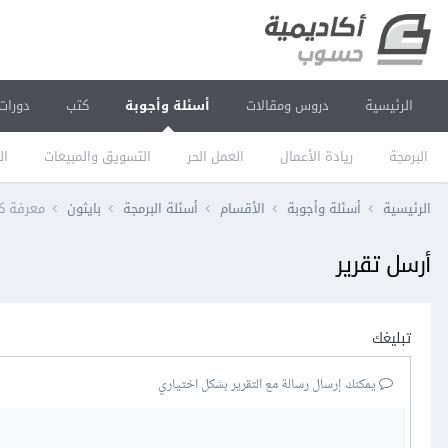
الرئيسية
دروس ومقالات
أسئلة وأجوبة
كتب
دورات
البرمجة
ريادة الأعمال
العمل الحر
التسويق والمبيعات
ال
الرئيسية
أسئلة وأجوبة
الأقسام
أسئلة البرمجة
بايثون
معرفة كي
أرسل تقرير
تبليغك
يمكنك إرسال رسالة مع التقرير بشكل اختياري