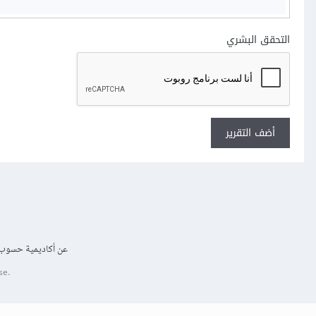
التحقق البشري
أضف التقرير
عن أكاديمية حسوب
se.