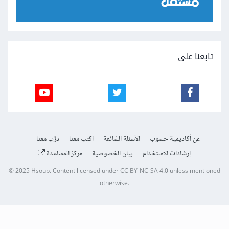
تابعنا على
عن أكاديمية حسوب
الأسئلة الشائعة
اكتب معنا
درّب معنا
إرشادات الاستخدام
بيان الخصوصية
مركز المساعدة
© 2025
Hsoub
.
Content licensed under
CC BY-NC-SA 4.0
unless mentioned
otherwise.