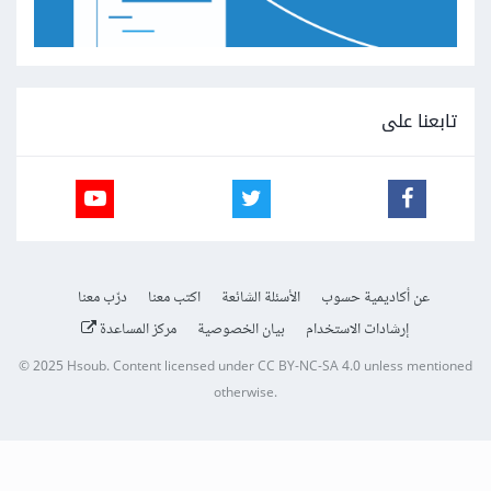
تابعنا على
عن أكاديمية حسوب
الأسئلة الشائعة
اكتب معنا
درّب معنا
إرشادات الاستخدام
بيان الخصوصية
مركز المساعدة
© 2025
Hsoub
.
Content licensed under
CC BY-NC-SA 4.0
unless mentioned
otherwise.