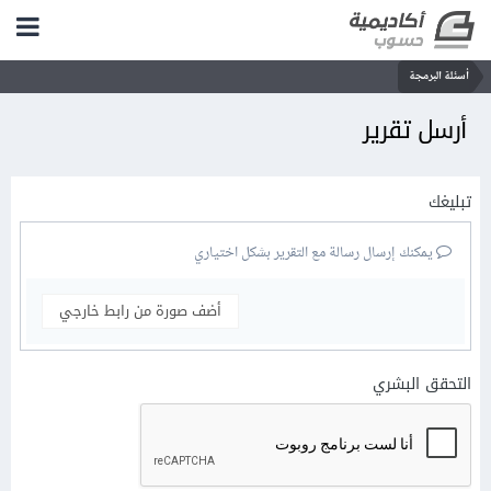
أسئلة البرمجة
أرسل تقرير
تبليغك
يمكنك إرسال رسالة مع التقرير بشكل اختياري
أضف صورة من رابط خارجي
التحقق البشري