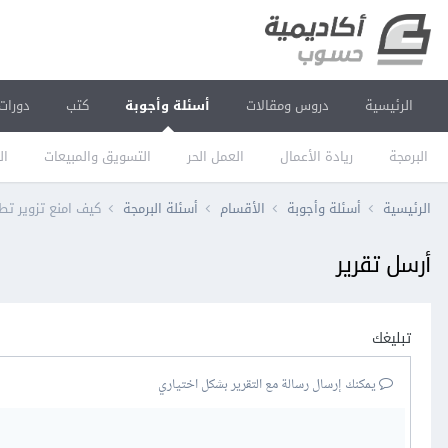
الرئيسية
دروس ومقالات
أسئلة وأجوبة
كتب
دورات
البرمجة
ريادة الأعمال
العمل الحر
التسويق والمبيعات
ال
الرئيسية
أسئلة وأجوبة
الأقسام
أسئلة البرمجة
كيف امنع تزوير تطب
أرسل تقرير
تبليغك
يمكنك إرسال رسالة مع التقرير بشكل اختياري