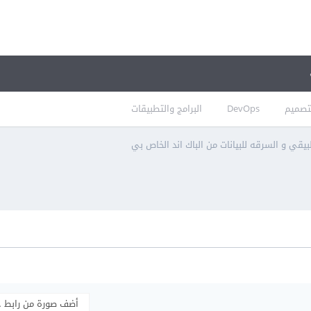
تصميم
DevOps
البرامج والتطبيقات
يقي و السرقه للبيانات من الباك اند الخاص بي
أضف صورة من رابط 