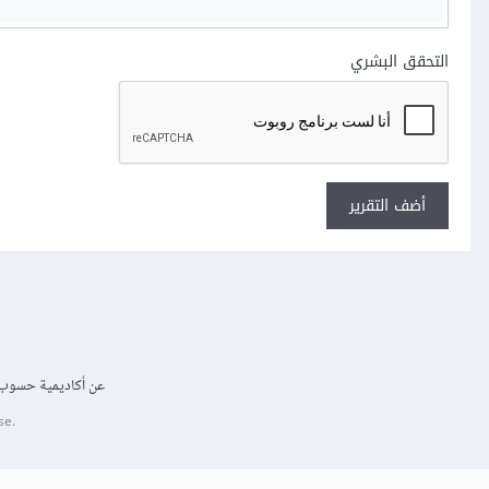
التحقق البشري
أضف التقرير
عن أكاديمية حسوب
se.