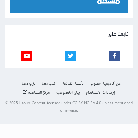
تابعنا على
عن أكاديمية حسوب
الأسئلة الشائعة
اكتب معنا
درّب معنا
إرشادات الاستخدام
بيان الخصوصية
مركز المساعدة
© 2025
Hsoub
.
Content licensed under
CC BY-NC-SA 4.0
unless mentioned
otherwise.