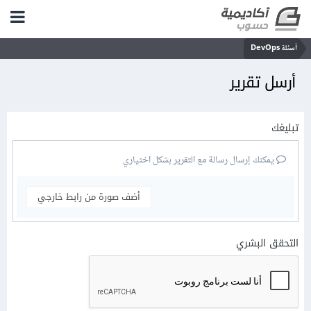
أسئلة DevOps
أرسل تقرير
تبليغك
يمكنك إرسال رسالة مع التقرير بشكل اختياري
أضف صورة من رابط خارجي
التحقق البشري