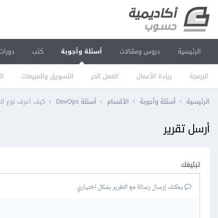
الرئيسية
دروس ومقالات
أسئلة وأجوبة
كتب
دورات
البرمجة
ريادة الأعمال
العمل الحر
التسويق والمبيعات
ال
الرئيسية
أسئلة وأجوبة
الأقسام
أسئلة DevOps
كيف اعرف نوع ال
أرسل تقرير
تبليغك
يمكنك إرسال رسالة مع التقرير بشكل اختياري