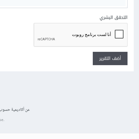
التحقق البشري
أضف التقرير
عن أكاديمية حسوب
se.