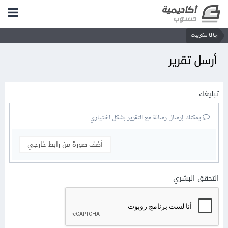
جافا سكريبت
أرسل تقرير
تبليغك
يمكنك إرسال رسالة مع التقرير بشكل اختياري
أضف صورة من رابط خارجي
التحقق البشري