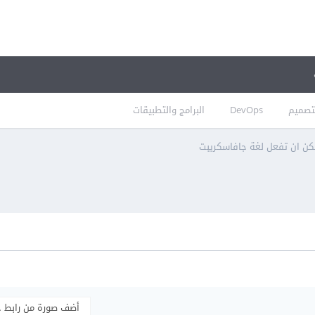
تصميم
DevOps
البرامج والتطبيقات
مكن ان تفعل لغة جافاسكريبت
أضف صورة من رابط 