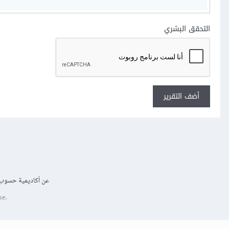
التحقق البشري
أضف التقرير
عن أكاديمية حسوب
se.