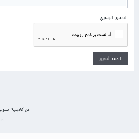
التحقق البشري
أضف التقرير
عن أكاديمية حسوب
se.