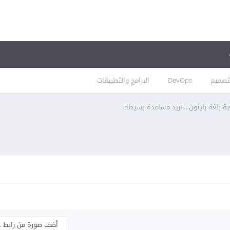
تصميم
DevOps
البرامج والتطبيقات
بة بلغة بايثون ...أريد مساعدة بسيطة
أضف صورة من رابط 