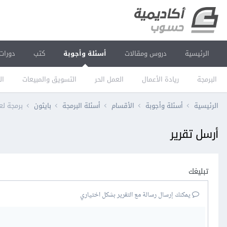
الرئيسية
دروس ومقالات
أسئلة وأجوبة
كتب
دورات
البرمجة
ريادة الأعمال
العمل الحر
التسويق والمبيعات
ال
الرئيسية
أسئلة وأجوبة
الأقسام
أسئلة البرمجة
بايثون
برمجة لع
أرسل تقرير
تبليغك
يمكنك إرسال رسالة مع التقرير بشكل اختياري