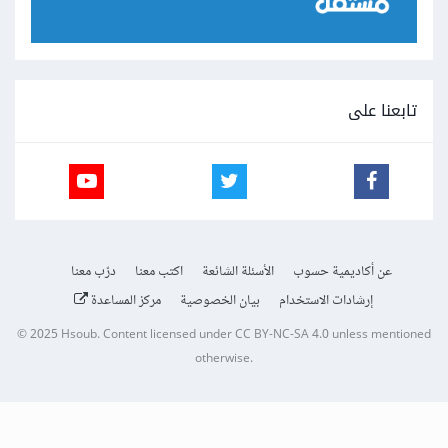
تابعنا على
عن أكاديمية حسوب
الأسئلة الشائعة
اكتب معنا
درّب معنا
إرشادات الاستخدام
بيان الخصوصية
مركز المساعدة
© 2025
Hsoub
.
Content licensed under
CC BY-NC-SA 4.0
unless mentioned
otherwise.