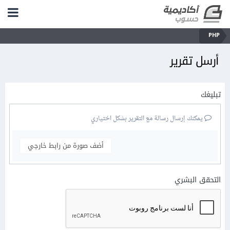
PHP
أرسل تقرير
تبليغك
يمكنك إرسال رسالة مع التقرير بشكل اختياري
أضف صورة من رابط خارجي
التحقق البشري