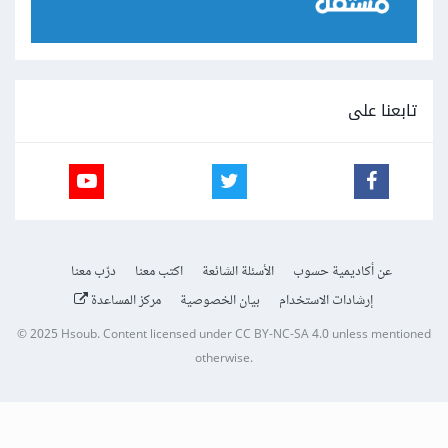
تابعنا على
عن أكاديمية حسوب
الأسئلة الشائعة
اكتب معنا
درّب معنا
إرشادات الاستخدام
بيان الخصوصية
مركز المساعدة
© 2025
Hsoub
.
Content licensed under
CC BY-NC-SA 4.0
unless mentioned
otherwise.