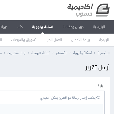
الرئيسية
دروس ومقالات
أسئلة وأجوبة
كتب
دورات
البرمجة
ريادة الأعمال
العمل الحر
التسويق والمبيعات
ال
الرئيسية
أسئلة وأجوبة
الأقسام
أسئلة البرمجة
جافا سكريبت
مش
أرسل تقرير
تبليغك
يمكنك إرسال رسالة مع التقرير بشكل اختياري