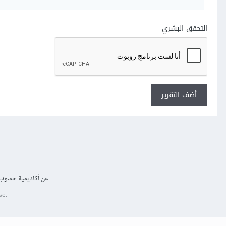
التحقق البشري
أضف التقرير
عن أكاديمية حسوب
se.