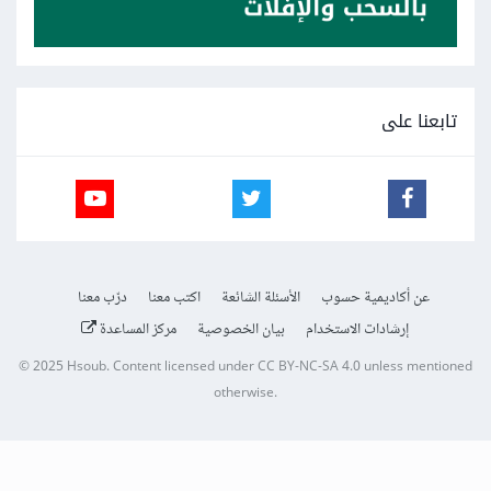
تابعنا على
عن أكاديمية حسوب
الأسئلة الشائعة
اكتب معنا
درّب معنا
إرشادات الاستخدام
بيان الخصوصية
مركز المساعدة
© 2025
Hsoub
.
Content licensed under
CC BY-NC-SA 4.0
unless mentioned
otherwise.