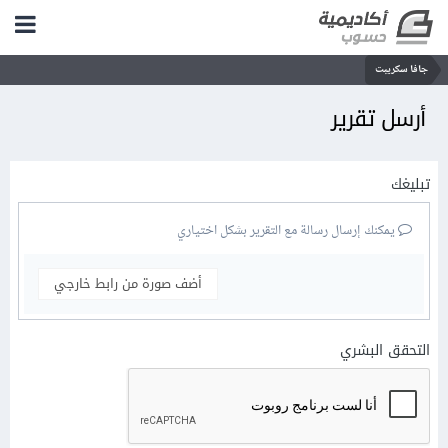
جافا سكريبت
أرسل تقرير
تبليغك
يمكنك إرسال رسالة مع التقرير بشكل اختياري
أضف صورة من رابط خارجي
التحقق البشري