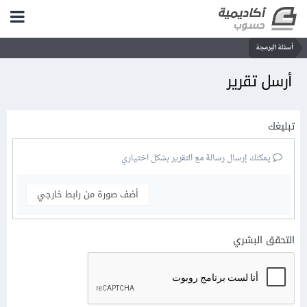
أسئلة البرمجة
أرسل تقرير
تبليغك
يمكنك إرسال رسالة مع التقرير بشكل اختياري
أضف صورة من رابط خارجي
التحقق البشري