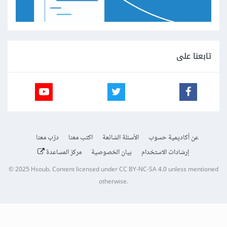
تابعنا على
عن أكاديمية حسوب
الأسئلة الشائعة
اكتب معنا
درّب معنا
إرشادات الاستخدام
بيان الخصوصية
مركز المساعدة
© 2025
Hsoub
.
Content licensed under
CC BY-NC-SA 4.0
unless mentioned
otherwise.