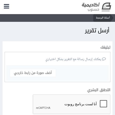
أسئلة البرمجة
أرسل تقرير
تبليغك
يمكنك إرسال رسالة مع التقرير بشكل اختياري
أضف صورة من رابط خارجي
التحقق البشري