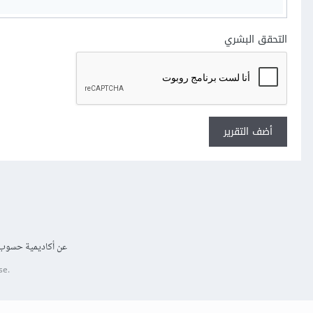
التحقق البشري
أضف التقرير
عن أكاديمية حسوب
se.