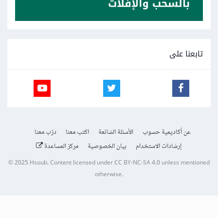
تابعنا على
عن أكاديمية حسوب
الأسئلة الشائعة
اكتب معنا
درّب معنا
إرشادات الاستخدام
بيان الخصوصية
مركز المساعدة
© 2025
Hsoub
.
Content licensed under
CC BY-NC-SA 4.0
unless mentioned
otherwise.