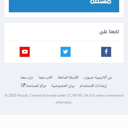
تابعنا على
عن أكاديمية حسوب
الأسئلة الشائعة
اكتب معنا
درّب معنا
إرشادات الاستخدام
بيان الخصوصية
مركز المساعدة
© 2025
Hsoub
.
Content licensed under
CC BY-NC-SA 4.0
unless mentioned
otherwise.