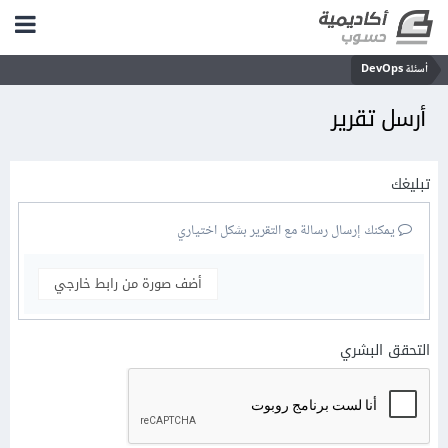
أسئلة DevOps
أرسل تقرير
تبليغك
يمكنك إرسال رسالة مع التقرير بشكل اختياري
أضف صورة من رابط خارجي
التحقق البشري