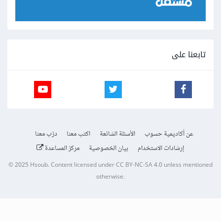
تابعنا على
عن أكاديمية حسوب
الأسئلة الشائعة
اكتب معنا
درّب معنا
إرشادات الاستخدام
بيان الخصوصية
مركز المساعدة
© 2025
Hsoub
.
Content licensed under
CC BY-NC-SA 4.0
unless mentioned
otherwise.