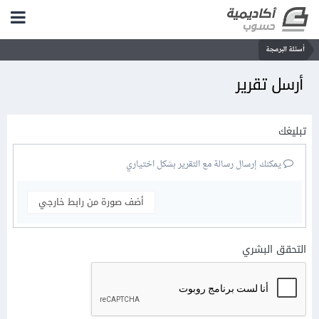
أسئلة البرمجة
أرسل تقرير
تبليغك
يمكنك إرسال رسالة مع التقرير بشكل اختياري
أضف صورة من رابط خارجي
التحقق البشري