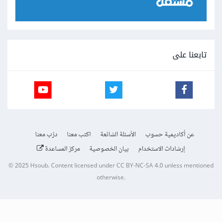
تابعنا على
عن أكاديمية حسوب
الأسئلة الشائعة
اكتب معنا
درّب معنا
إرشادات الاستخدام
بيان الخصوصية
مركز المساعدة
© 2025
Hsoub
.
Content licensed under
CC BY-NC-SA 4.0
unless mentioned
otherwise.