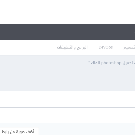
تصميم
DevOps
البرامج والتطبيقات
photosho للماك "
أضف صورة من رابط 