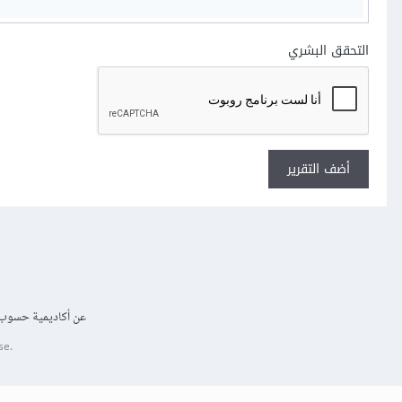
التحقق البشري
أضف التقرير
عن أكاديمية حسوب
se.