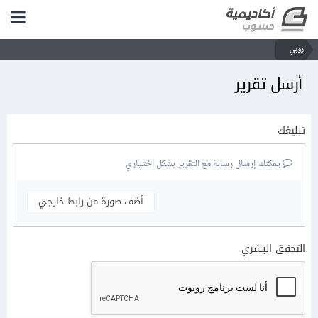
روبي
أرسل تقرير
تبليغك
يمكنك إرسال رسالة مع التقرير بشكل اختياري
أضف صورة من رابط خارجي
التحقق البشري