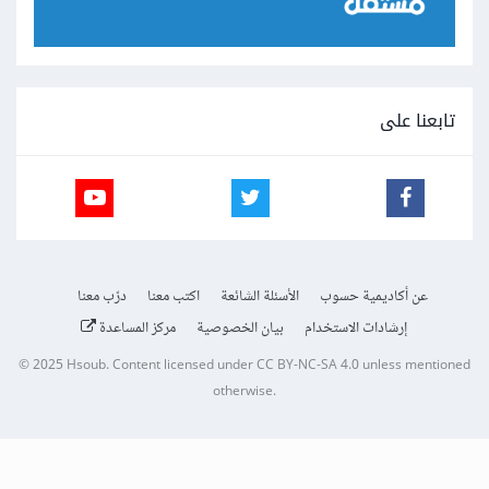
تابعنا على
عن أكاديمية حسوب
الأسئلة الشائعة
اكتب معنا
درّب معنا
إرشادات الاستخدام
بيان الخصوصية
مركز المساعدة
© 2025
Hsoub
.
Content licensed under
CC BY-NC-SA 4.0
unless mentioned
otherwise.