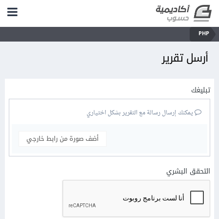
PHP
أرسل تقرير
تبليغك
يمكنك إرسال رسالة مع التقرير بشكل اختياري
أضف صورة من رابط خارجي
التحقق البشري