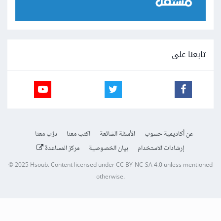
تابعنا على
عن أكاديمية حسوب
الأسئلة الشائعة
اكتب معنا
درّب معنا
إرشادات الاستخدام
بيان الخصوصية
مركز المساعدة
© 2025
Hsoub
.
Content licensed under
CC BY-NC-SA 4.0
unless mentioned
otherwise.