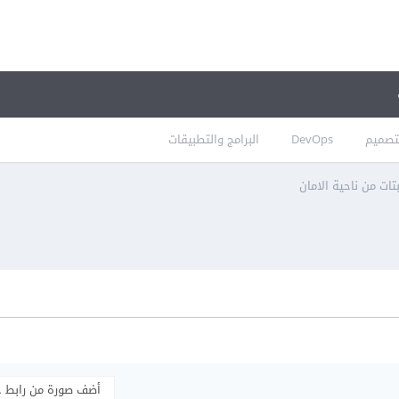
تصميم
DevOps
البرامج والتطبيقات
ات من ناحية الامان
أضف صورة من رابط 