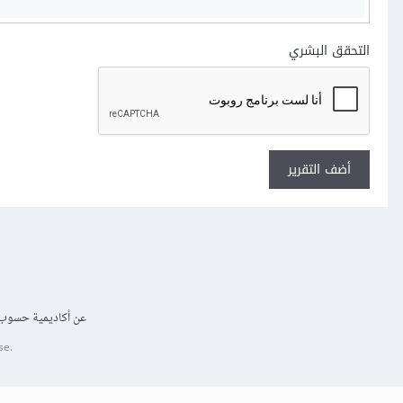
التحقق البشري
أضف التقرير
عن أكاديمية حسوب
se.