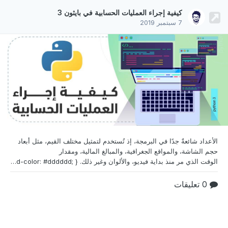
كيفية إجراء العمليات الحسابية في بايثون 3
7 سبتمبر 2019
الأعداد شائعةٌ جدًا في البرمجة، إذ تُستخدم لتمثيل مختلف
القيم، مثل أبعاد
حجم الشاشة، والمواقع الجغرافية، والمبالغ المالية، ومقدار
الوقت الذي مر منذ بداية فيديو، والألوان وغير ذلك. table { width: 100%; } thead { vertical-align: middle; text-align: center; } td, th { border: 1px solid #dddddd; text-align: right; padding: 8px; text-align: inherit; } tr:nth-child(even) { background-color: #dddddd; } تعد القدرة على تنفيذ العمليات الرياضية بفع
0 تعليقات