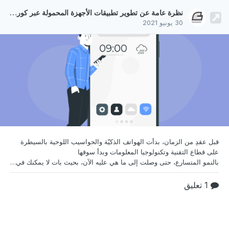
نظرة عامة عن تطوير تطبيقات الأجهزة المحمولة عبر كوردوفا
30 يونيو 2021
قبل عقدِ من الزمان، بدأت الهواتف الذكيّة والحواسيب
اللوحية بالسيطرة
على قطاع التقنية وتكنولوجيا المعلومات وبدأ سوقها
بالنمو المتسارع، حتى وصلت إلى ما هي عليه الآن، بحيث بات لا يمكنك في هذه الأيام أن تجد أحدًا يستغني عن استخدامها في مجالات يصعب حصرها، مثل التجارة الإلكترونية والتعليم الإلكتروني والتسلية والترفيه والتواصل الاجتماعي والمجال الطبي والتسويقي .. إلخ، وكذا الغوص في تطبيقاتها متعددة المزايا والخدمات. وبالتوازي مع الهواتف الذكية، فقد ظهرت تطبيقاتها التي تشكّل سوقًا خاصًا له ميزاته التجار
1 تعليق