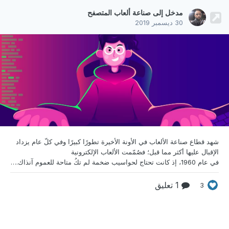
مدخل إلى صناعة ألعاب المتصفح
30 ديسمبر 2019
شهد قطاع صناعة الألعاب في الأونة الأخيرة تطورًا كبيرًا
وفي كلّ عام يزداد
الإقبال عليها أكثر مما قبل؛ فصُمّمت الألعاب الإلكترونية
في عام 1960، إذ كانت تحتاج لحواسيب ضخمة لم تكُ متاحة للعموم آنذاك. وبعد ذلك بعشر سنوات تطورت الألعاب لتصبح تجارية في عام 1970، وذلك مع مجيء أول أجهزة الألعاب الإلكترونية والحواسيب المنزلية. ونظرًا إلى القدرات المنخفضة للحواسيب آنذاك كان بإمكان مطوّر واحد أن يُنتج لعبة بكاملها. ولكن عند مطلع القرن 21 ومع تزايد قدرات الحواسيب على معالجة البيانات، وتصاعد توقعات المست
1 تعليق
3