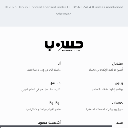
© 2025
Hsoub
.
Content licensed under
CC BY-NC-SA 4.0
unless mentioned
otherwise.