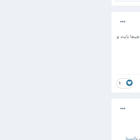
تشغيل هذه البرامج على لاب توب بمعالج انتل Core i5 من الجيل السادس فيما اعلى مع رامات بسعة 8 جيجا بايت و
1
 ب
النسبة