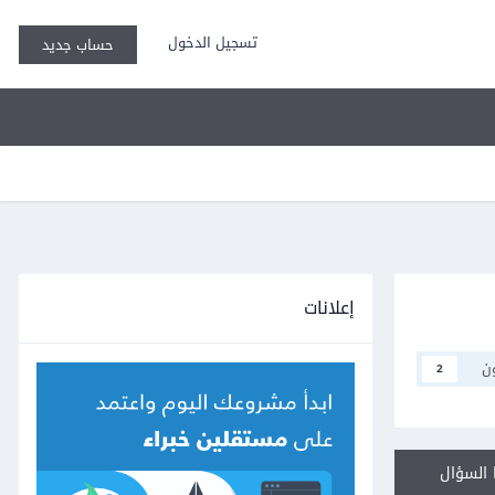
تسجيل الدخول
حساب جديد
إعلانات
ن
2
السؤال