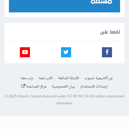
تابعنا على
عن أكاديمية حسوب
الأسئلة الشائعة
اكتب معنا
درّب معنا
إرشادات الاستخدام
بيان الخصوصية
مركز المساعدة
© 2025
Hsoub
.
Content licensed under
CC BY-NC-SA 4.0
unless mentioned
otherwise.