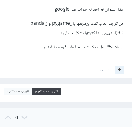
هذا السؤال لم اجد له جواب عبر google
هل توجد العاب تمت برمجتها بالpygame والpanda
3D(اعذروني اذا كتبتها بشكل خاطئ)
اوعلا الاقل هل يمكن تصميم العاب قوية بالبايثون
اقتباس
الترتيب حسب التقييم
الترتيب حسب التاريخ
0