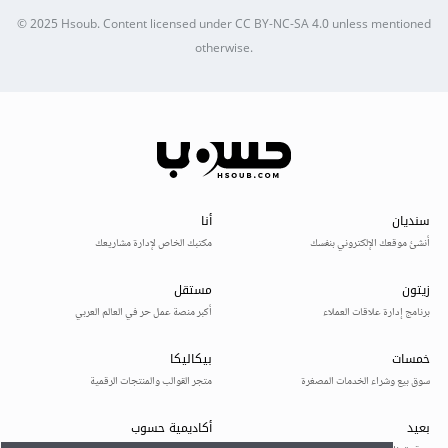
© 2025
Hsoub
.
Content licensed under
CC BY-NC-SA 4.0
unless mentioned
otherwise.