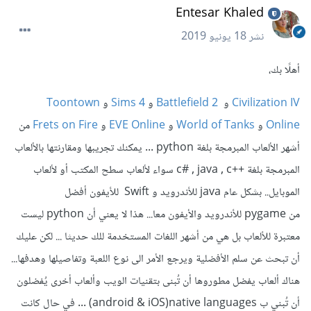
Entesar Khaled
نشر
18 يونيو 2019
أهلًا بك،
Civilization IV
و
Battlefield 2
و
Sims 4
و
Toontown
Online
و
World of Tanks
و
EVE Online
و
Frets on Fire
من
أشهر الألعاب المبرمجة بلغة python ... يمكنك تجريبها ومقارنتها بالألعاب
المبرمجة بلغة ++c# , java , c سواء لألعاب سطح المكتب أو لألعاب
الموبايل.. بشكل عام java للأندرويد و Swift للأيفون أفضل
من pygame للأندرويد والأيفون معا... هذا لا يعني أن python ليست
معتبرة للألعاب بل هي من أشهر اللغات المستخدمة للك حديثا ... لكن عليك
أن تبحث عن سلم الأفضلية ويرجع الأمر الى نوع اللعبة وتفاصيلها وهدفها...
هناك ألعاب يفضل مطوروها أن تُبنى بتقنيات الويب وألعاب أخرى يُفضلون
أن تُبني ب android & iOS)native languages) ... في حال كانت