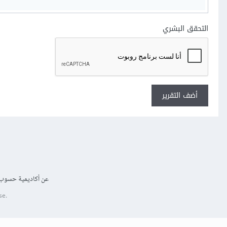
التحقق البشري
أضف التقرير
عن أكاديمية حسوب
se.