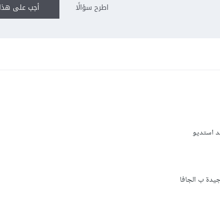
اطرح سؤالًا
أجب على هذا 
يد استديو
جيدة ب الجافا