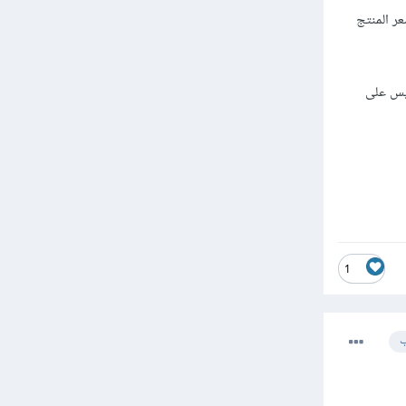
ر المنتج
ليس على
1
ب