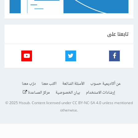
تابعنا على
عن أكاديمية حسوب
الأسئلة الشائعة
اكتب معنا
درّب معنا
إرشادات الاستخدام
بيان الخصوصية
مركز المساعدة
© 2025
Hsoub
.
Content licensed under
CC BY-NC-SA 4.0
unless mentioned
otherwise.