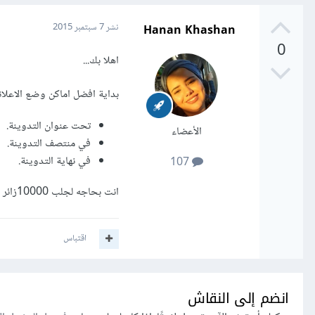
Hanan Khashan
نشر
7 سبتمبر 2015
0
اهلا بك...
بداية افضل اماكن وضع الاعلان
تحت عنوان التدوينة.
الأعضاء
في منتصف التدوينة.
في نهاية التدوينة.
107
انت بحاجه لجلب 10000زائر يوميًا على اقل تقدير، حتى تستطيع تحقيق مبلغ مجدي...
اقتباس
انضم إلى النقاش