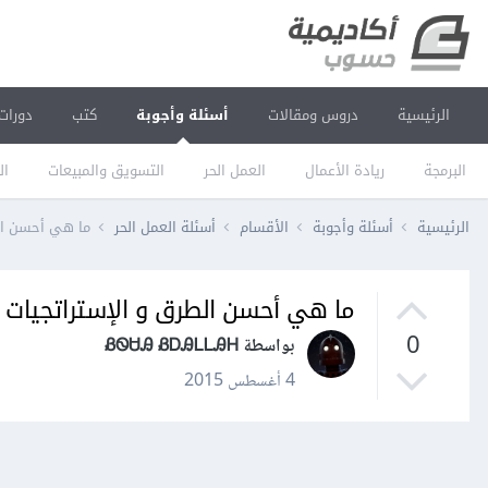
الرئيسية
دروس ومقالات
أسئلة وأجوبة
كتب
دورات
البرمجة
ريادة الأعمال
العمل الحر
التسويق والمبيعات
ال
الرئيسية
أسئلة وأجوبة
الأقسام
أسئلة العمل الحر
ما هي أحسن الط
ما هي أحسن الطرق و الإستراتجيات ل
0
بواسطة ᏰᏫᏌᎯ ᏰᎠᎯᏞᏞᎯᎻ
4 أغسطس 2015