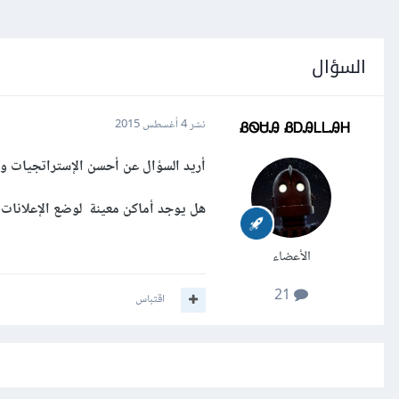
السؤال
ᏰᏫᏌᎯ ᏰᎠᎯᏞᏞᎯᎻ
نشر
4 أغسطس 2015
أريد السؤال عن أحسن الإستراتجيات و الطرق للربح على الأق
هل يوجد أماكن معينة لوضع الإعلانات 
الأعضاء
21
اقتباس