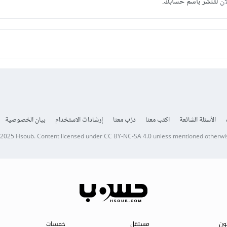
آن
لتنشر باسم حسابك.
الأسئلة الشائعة
اكتب معنا
درّب معنا
إرشادات الاستخدام
بيان الخصوصية
 2025
Hsoub
.
Content licensed under
CC BY-NC-SA 4.0
unless mentioned otherwi