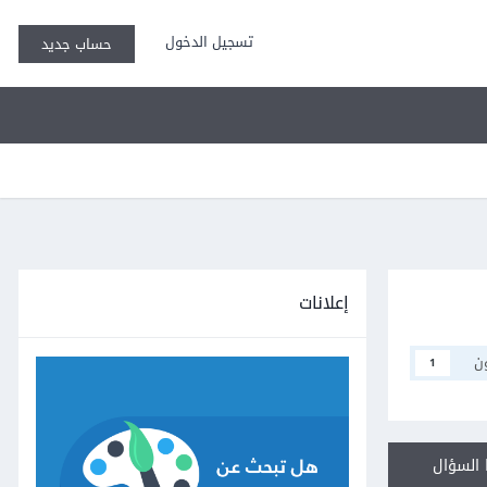
تسجيل الدخول
حساب جديد
إعلانات
ن
1
السؤال