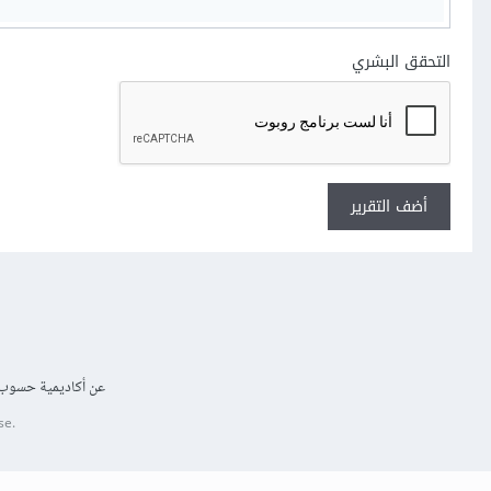
التحقق البشري
أضف التقرير
عن أكاديمية حسوب
se.