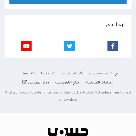
تابعنا على
عن أكاديمية حسوب
الأسئلة الشائعة
اكتب معنا
درّب معنا
إرشادات الاستخدام
بيان الخصوصية
مركز المساعدة
© 2025
Hsoub
.
Content licensed under
CC BY-NC-SA 4.0
unless mentioned
otherwise.