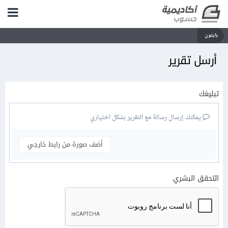
بايثون
أرسل تقرير
تبليغك
يمكنك إرسال رسالة مع التقرير بشكل اختياري
أضف صورة من رابط خارجي
التحقق البشري