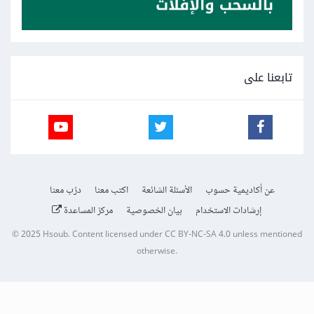
تابعنا على
عن أكاديمية حسوب
الأسئلة الشائعة
اكتب معنا
درّب معنا
إرشادات الاستخدام
بيان الخصوصية
مركز المساعدة
© 2025
Hsoub
.
Content licensed under
CC BY-NC-SA 4.0
unless mentioned
otherwise.