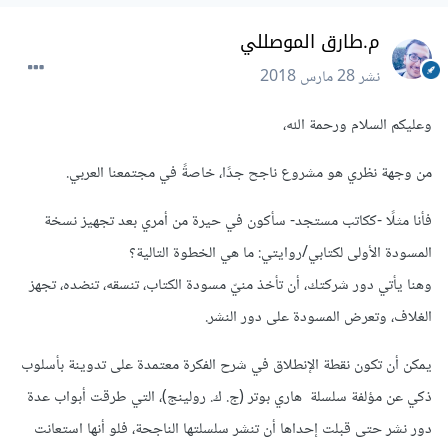
م.طارق الموصللي
نشر
28 مارس 2018
وعليكم السلام ورحمة الله،
من وجهة نظري هو مشروع ناجح جدًا، خاصةً في مجتمعنا العربي.
فأنا مثلًا -ككاتب مستجد- سأكون في حيرة من أمري بعد تجهيز نسخة
المسودة الأولى لكتابي/روايتي: ما هي الخطوة التالية؟
وهنا يأتي دور شركتك، أن تأخذ منيّ مسودة الكتاب، تنسقه، تنضده، تجهز
الغلاف، وتعرض المسودة على دور النشر.
يمكن أن تكون نقطة الإنطلاق في شرح الفكرة معتمدة على تدوينة بأسلوب
ذكي عن مؤلفة سلسلة هاري بوتر (ج. ك. رولينج)، التي طرقت أبواب عدة
دور نشر حتى قبلت إحداها أن تنشر سلسلتها الناجحة، فلو أنها استعانت