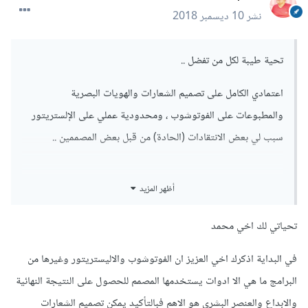
نشر
10 ديسمبر 2018
تحية طيبة لكل من تفضل ..
اعتمادي الكامل على تصميم الشعارات والهويات البصرية
والمطبوعات على الفوتوشوب ، ومحدودية عملي على الإلستريتور
سبب لي بعض الانتقادات (الحادة) من قبل بعض المصممين ..
أظهر المزيد
من خلال تجربتك الشخصية ، هل تفضل العمل بالفوتوشوب ام
الإلستريتور ؟ وهل بالرغم من دقة العمل وجودته العالية في
تحياتي لك اخي محمد
الفوتوشوب يُعاب المصمم لاستخدامه هذا البرنامج ؟
في البداية اذكرك اخي العزيز ان الفوتوشوب والاليستريتور وغيرها من
البرامج ما هي الا ادوات يستخدمها المصمم للحصول على النتيجة النهائية
والابداع والعنصر البشري هو الاهم فبالتأكيد يمكن تصميم الشعارات