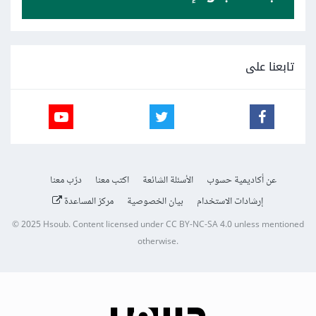
تابعنا على
عن أكاديمية حسوب
الأسئلة الشائعة
اكتب معنا
درّب معنا
إرشادات الاستخدام
بيان الخصوصية
مركز المساعدة
© 2025
Hsoub
.
Content licensed under
CC BY-NC-SA 4.0
unless mentioned
otherwise.