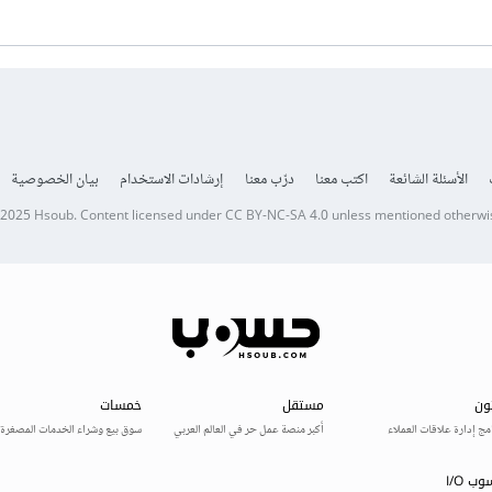
الأسئلة الشائعة
اكتب معنا
درّب معنا
إرشادات الاستخدام
بيان الخصوصية
 2025
Hsoub
.
Content licensed under
CC BY-NC-SA 4.0
unless mentioned otherwi