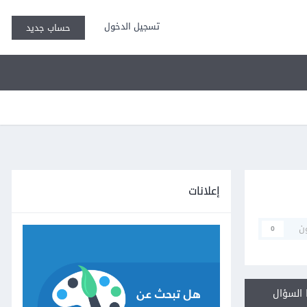
تسجيل الدخول
حساب جديد
إعلانات
ن
0
السؤال