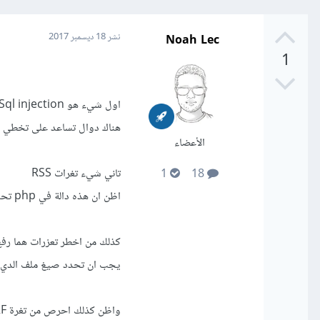
Noah Lec
نشر
18 ديسمبر 2017
1
اول شيء هو Sql injection
هناك دوال تساعد على تخطي ه
الأعضاء
تاني شيء تغرات RSS
1
18
اظن ان هذه دالة في php تحمي من هذه التغرة htmlspecialchars
كذلك من اخطر تعزرات هما رفع الملفات 
يجب ان تحدد صيغ ملف الدي تريد 
واظن كذلك احرص من تغرة CSRF