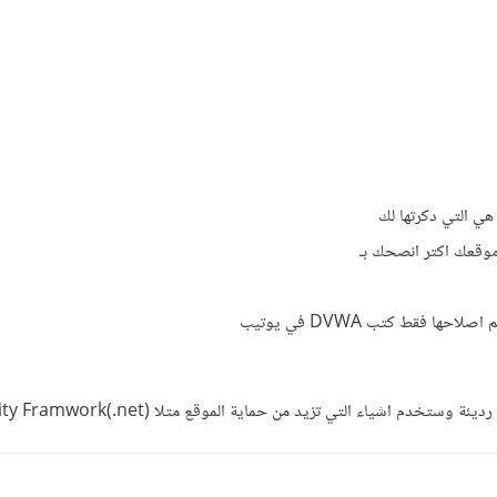
هي التي دكرتها لك
موقعك اكتر انصحك بـ
ا فقط كتب DVWA في يوتيب
دم اشياء التي تزيد من حماية الموقع متلا MVC ,Entity Framwork(.net)