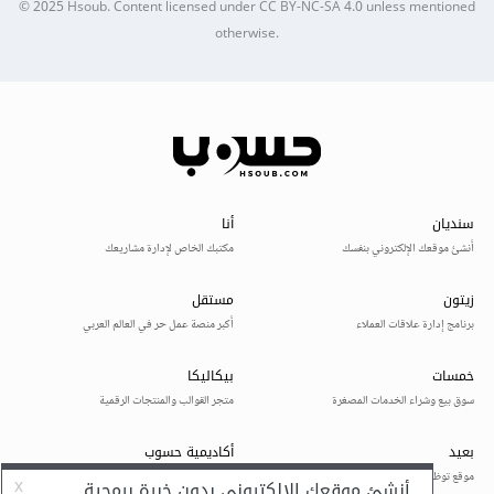
© 2025
Hsoub
.
Content licensed under
CC BY-NC-SA 4.0
unless mentioned
otherwise.