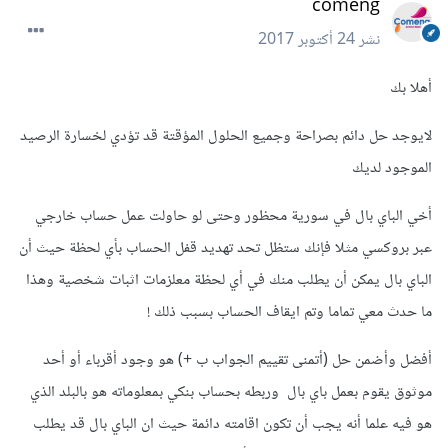
comeng
نشر
24 أكتوبر 2017
أهلا بك
لايوجد حل دائم بصراحة وجميع الحلول المؤقتة قد تؤدي لخسارة الرصيد
الموجود لديك
أخي الباي بال في سورية محظور وحتى لو حاولت عمل حساب خارجي
عبر بروكسي مثلا فإنك ستظل تحد تهديد قفل الحساب بأي لحظة حيث أن
الباي بال يمكن أن يطلب منك في أي لحظة معلزمات اثبات شخصية وهذا
ما حدث معي تماما وتم ايقاف الحساب بسبب ذلك !
أفضل وأضمن حل (أتمنى تقييم الجواب ب +) هو وجود أقرباء أو أحد
موثوق يقوم بعمل باي بال وربطه بحساب بنكي بمعلوماته هو بالبلد الذي
هو فيه علما أنه يجب أن تكون اقامته دائمة حيث ان الباي بال قد يطلب