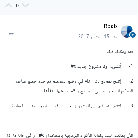
0
Rbab
نشر
15 سبتمبر 2017
نعم يمكنك ذلك
1- أنشيء أولاً مشروع جديد c#
2- إفتح نموذج vb.net في وضع التصميم ثم حدد جميع عناصر
التحكم الموجودة على النموذج و قم بنسخها ctrl+c
3- إفتح النموذج في المشروع الجديد C# و إلصق العناصر السابقة.
الآن يمكنك البدء بكتابة الأكواد البرمجية بإستخدام c# ، و في حالة ما إذا